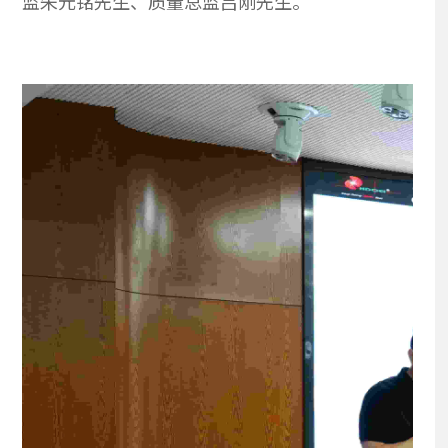
监朱元铭先生、质量总监吕刚先生。