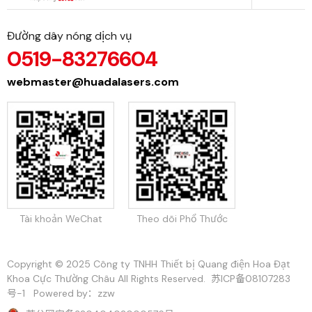
Đường dây nóng dịch vụ
0519-83276604
webmaster@huadalasers.com
Tài khoản WeChat
Theo dõi Phổ Thước
Copyright © 2025 Công ty TNHH Thiết bị Quang điện Hoa Đạt
Khoa Cực Thường Châu All Rights Reserved.
苏ICP备08107283
号-1
Powered by：zzw