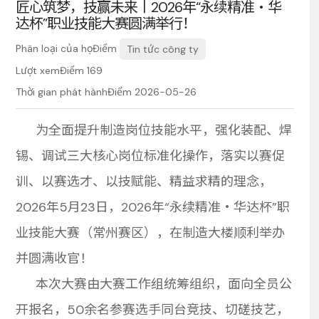
匠心筑梦，技赢未来丨2026年“永续精准・华
达杯”职业技能大赛圆满举行！
g
ệ
á
c
ữ
n
h
Phân loại của họĐiểm
Tin tức công ty
Lượt xemĐiểm
169
Thời gian phát hànhĐiểm 2026-05-26
c
u
p
n
d
ệ
为全面提升制造岗位技能水平，强化装配、焊
锡、调试三大核心岗位标准化操作，落实以赛促
h
g
ụ
训、以赛选才、以技赋能、精益求精的理念，
2026年5月23日，2026年“永续精准・华达杯”职
业技能大赛（常州赛区），在制造大楼顺利举办
ủ
n
并圆满收官！
本次大赛由大赛工作组统筹组织，面向全员公
开报名，50余名参赛选手同台竞技、切磋技艺，
g