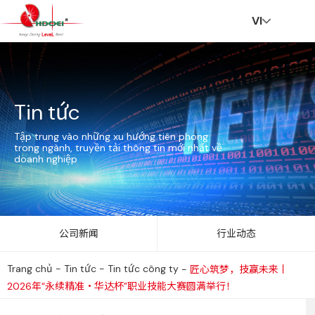
VI
T
Gi
Gi
Ti
B
T
L
V
Tin tức
r
ới
ải
n
ề
u
i
R
Tập trung vào những xu hướng tiên phong
trong ngành, truyền tải thông tin mới nhất về
doanh nghiệp
a
t
p
t
n
y
ê
公司新闻
行业动态
Trang chủ
-
Tin tức
-
Tin tức công ty
-
匠心筑梦，技赢未来丨
n
hi
h
ứ
v
ể
n
2026年“永续精准・华达杯”职业技能大赛圆满举行！